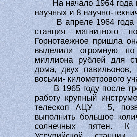
На начало 1964 года шт
научных и 8 научно-техни
В апреле 1964 года в
станция магнитного п
Горнотаежное пришла он
выделили огромную п
миллиона рублей для ст
дома, двух павильонов, 
восьми- километрового уч
В 1965 году после трех
работу крупный инструме
телескоп АЦУ - 5, поз
выполнить большое коли
солнечных пятен. К 
Уссурийской станции