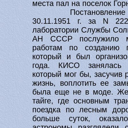
места пал на поселок Гор
Постановлени
30.11.1951 г. за N 22
лаборатории Службы Сол
АН СССР послужило м
работам по созданию п
который и был организо
года. КИСО занялась 
который мог бы, засучив
жизнь, воплотить ее зам
была еще не в моде. Же
тайге, где основным тра
поездка по лесным доро
больше суток, оказа
астрономы разглядели с