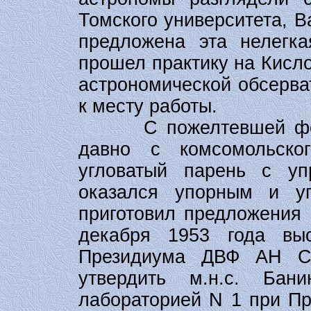
Томского университета, 
предложена эта нелегк
прошел практику на Кисл
астрономической обсерва
к месту работы.
С пожелтевшей фотог
давно с комсомольско
угловатый парень с у
оказался упорным и у
приготовил предложения 
декабря 1953 года вы
Президиума ДВФ АН ССС
утвердить м.н.с. Бан
лабораторией N 1 при Пр