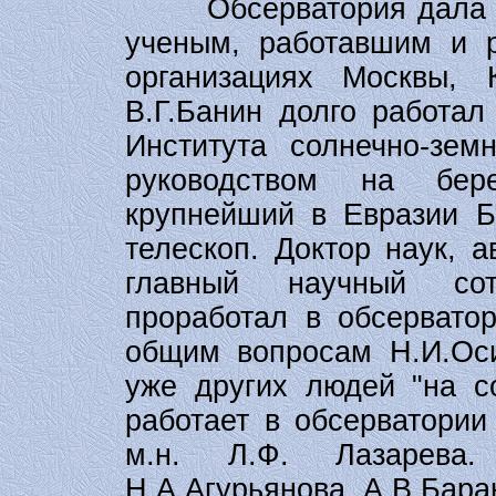
Обсерватория дала пу
ученым, работавшим и 
организациях Москвы, 
В.Г.Банин долго работа
Института солнечно-зе
руководством на бер
крупнейший в Евразии 
телескоп. Доктор наук, 
главный научный сот
проработал в обсерватор
общим вопросам Н.И.Оси
уже других людей "на со
работает в обсерватории 
м.н. Л.Ф. Лазарева
Н.А.Агурьянова, А.В.Бара