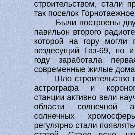
строительством, стали п
так поселок Горнотаежное
Были построены двухэ
павильон второго радиоте
которой на гору могли 
вездесущий Газ-69, но и
году заработала пер
современные жилые дома
Шло строительство 
астрографа и короног
станции активно вели нау
области солнечной ак
солнечных хромосфе
регулярно стали появлять
статей. Стало ясно, ч