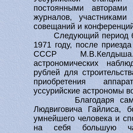
постоянными авторами 
журналов, участниками
совещаний и конференций
Следующий период бурн
1971 году, после приезд
СССР М.В.Келдыш
астрономических набл
рублей для строительств
приобретения аппар
уссурийские астрономы в
Благодаря самоотв
Людвиговича Гайлиса, б
умнейшего человека и сп
на себя большую ча