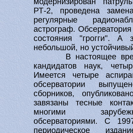
модернизирован патрул
РТ-2, проведена замен
регулярные радионаб
астрограф. Обсерватория
состояния "грогги". А
небольшой, но устойчивый
В настоящее время в
кандидатов наук, четыр
Имеется четыре аспира
обсерватории выпуще
сборников, опубликова
завязаны тесные конт
многими зарубеж
обсерваториями. С 199
периодическое изда