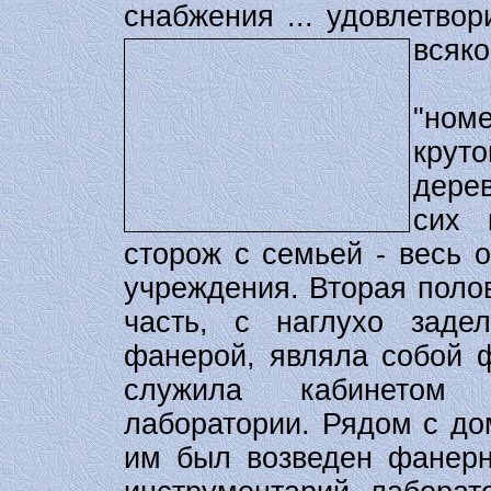
снабжения ... удовлетво
всяко
В ко
"ном
крут
дерев
сих 
сторож с семьей - весь 
учреждения. Вторая поло
часть, с наглухо заде
фанерой, являла собой ф
служила кабинетом е
лаборатории. Рядом с до
им был возведен фанерн