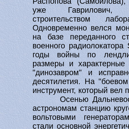
Распопова (Самойлова),
уже Гаврилович, 
строительством лабор
Одновременно велся мон
на базе переданного с
военного радиолокатора 
годы войны по лендли
размеры и характерные 
"динозавром" и исправ
десятилетия. На "боевом
инструмент, который вел 
Осенью Дальневосточ
астрономам станцию круг
вольтовыми генератора
стали основной энергети