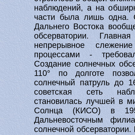
наблюдений, а на обширн
части была лишь одна. 
Дальнего Востока вообщ
обсерватории. Главн
непрерывное слежени
процессами - требова
Создание солнечных обсе
110° по долготе позв
солнечный патруль до 1
советская сеть набл
становилась лучшей в м
Солнца (КИСО) в 195
Дальневосточным фили
солнечной обсерватории.