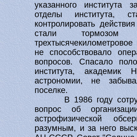
указанного института з
отделы института, с
контролировать действия
стали тормозом 
трехтысячекилометровое
не способствовало опе
вопросов. Спасало пол
института, академик 
астрономии, не забыв
поселке.
В 1986 году сотрудн
вопрос об организац
астрофизической обсе
разумным, и за него выс