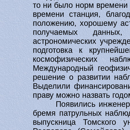
то ни было норм времени 
времени станция, благо
положению, хорошему аст
получаемых данны
астрономических учрежде
подготовка к крупнейш
космофизических наб
Международный геофизич
решение о развитии наб
Выделили финансирование
праву можно назвать годо
Появились инженер
бремя патрульных наблю
выпускница Томского у