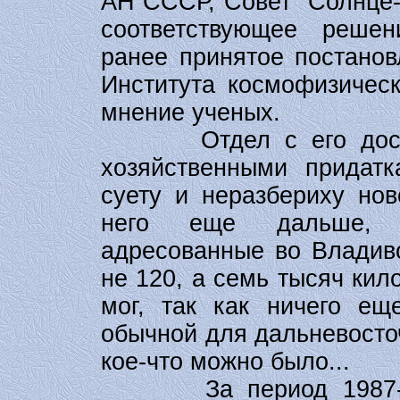
АН СССР, Совет "Солнце
соответствующее реше
ранее принятое постанов
Института космофизическ
мнение ученых.
Отдел с его достато
хозяйственными придатк
суету и неразбериху нов
него еще дальше, 
адресованные во Владиво
не 120, а семь тысяч кил
мог, так как ничего е
обычной для дальневосто
кое-что можно было...
За период 1987-1991