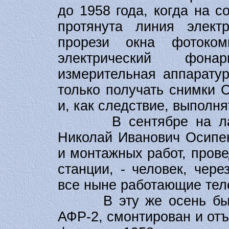
до 1958 года, когда на 
протянута линия элект
прорези окна фотоком
электрический фона
измерительная аппаратур
только получать снимки С
и, как следствие, выполня
В сентябре на лабор
Николай Иванович Осипен
и монтажных работ, пров
станции, - человек, чер
все ныне работающие тел
В эту же осень был п
АФР-2, смонтирован и отъ