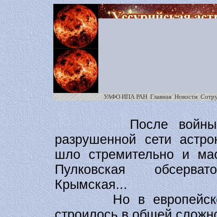
УАФО ИПА РАН
Главная
Новости
Сотр
После войны восст
разрушенной сети астро
шло стремительно и ма
Пулковская обсерват
Крымская...
Но в европейской ч
строилось в общей сложн